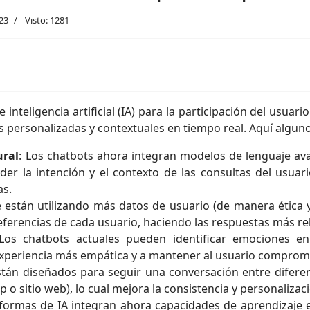
23
Visto: 1281
inteligencia artificial (IA) para la participación del usuar
s personalizadas y contextuales en tiempo real. Aquí alguno
ural
: Los chatbots ahora integran modelos de lenguaje ava
r la intención y el contexto de las consultas del usuar
as.
e están utilizando más datos de usuario (de manera ética y
preferencias de cada usuario, haciendo las respuestas más r
 Los chatbots actuales pueden identificar emociones e
experiencia más empática y a mantener al usuario comprome
stán diseñados para seguir una conversación entre diferen
o sitio web), lo cual mejora la consistencia y personalizaci
aformas de IA integran ahora capacidades de aprendizaje 