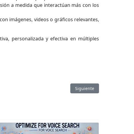
cisión a medida que interactúan más con los
con imágenes, videos o gráficos relevantes,
va, personalizada y efectiva en múltiples
Artículo siguiente: Page Expe
Siguiente