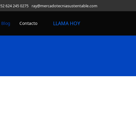
+52 624 245 0275
ray@mercadotecniasustentable.com
LLAMA HOY
Blog
Contacto