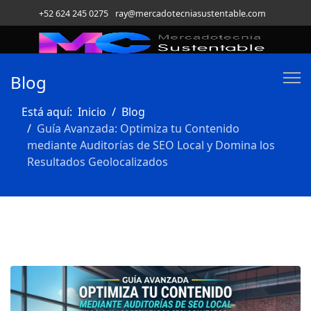
+52 624 245 0275
ray@mercadotecniasustentable.com
Blog
Está aquí:
Inicio
Blog
Guía Avanzada: Optimiza tu Contenido
mediante Auditorías de SEO Local y Domina los
Resultados Geolocalizados