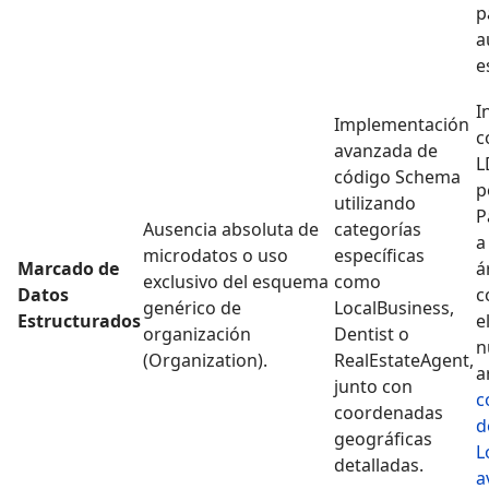
p
a
e
I
Implementación
c
avanzada de
L
código Schema
p
utilizando
P
Ausencia absoluta de
categorías
a
microdatos o uso
específicas
Marcado de
á
exclusivo del esquema
como
Datos
c
genérico de
LocalBusiness,
Estructurados
e
organización
Dentist o
n
(Organization).
RealEstateAgent,
a
junto con
c
coordenadas
d
geográficas
L
detalladas.
a