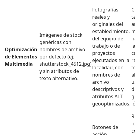
Fotografías
C
reales y
t
originales del
a
establecimiento,
m
Imágenes de stock
del equipo de
p
genéricas con
trabajo o de
l
Optimización
nombres de archivo
proyectos
c
de Elementos
por defecto (ej:
ejecutados en la
r
Multimedia
shutterstock_4512.jpg)
localidad, con
t
y sin atributos de
nombres de
a
texto alternativo.
archivo
u
descriptivos y
d
atributos ALT
g
geooptimizados.
l
R
l
Botones de
c
acción