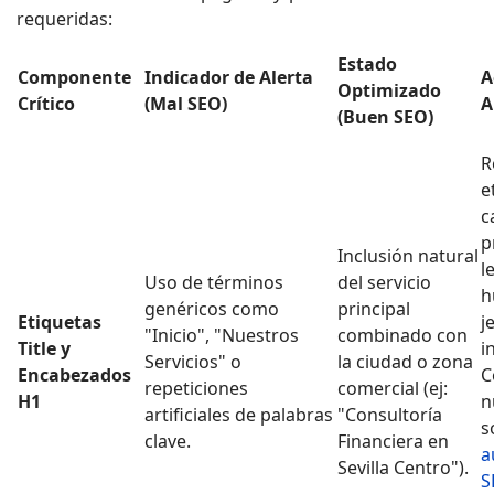
requeridas:
Estado
Componente
Indicador de Alerta
A
Optimizado
Crítico
(Mal SEO)
A
(Buen SEO)
R
e
c
p
Inclusión natural
l
Uso de términos
del servicio
h
genéricos como
principal
Etiquetas
j
"Inicio", "Nuestros
combinado con
Title y
i
Servicios" o
la ciudad o zona
Encabezados
C
repeticiones
comercial (ej:
H1
n
artificiales de palabras
"Consultoría
s
clave.
Financiera en
a
Sevilla Centro").
S